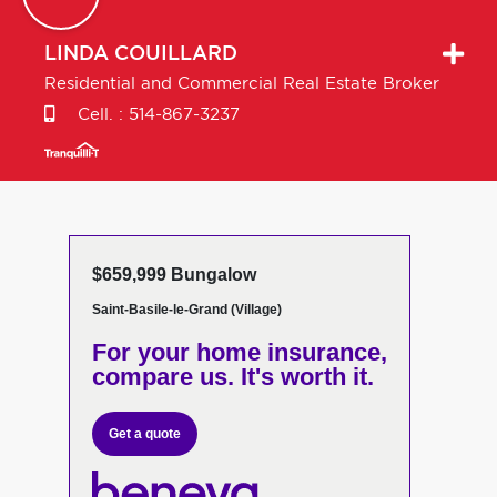
LINDA
COUILLARD
Residential and Commercial Real Estate Broker
Cell. :
514-867-3237
$659,999 Bungalow
Saint-Basile-le-Grand (Village)
For your home insurance,
compare us. It's worth it.
Get a quote