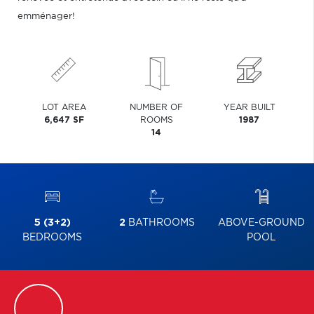
emménager!
LOT AREA
NUMBER OF
YEAR BUILT
6,647 SF
ROOMS
1987
14
5 (3+2)
2
BATHROOMS
ABOVE-GROUND
BEDROOMS
POOL